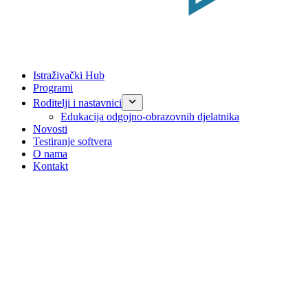
Istraživački Hub
Programi
Roditelji i nastavnici
Edukacija odgojno-obrazovnih djelatnika
Novosti
Testiranje softvera
O nama
Kontakt